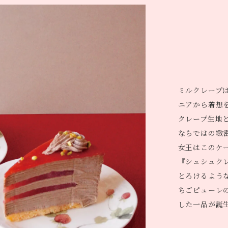
ミルクレープは
ニアから着想
クレープ生地
ならではの緻
女王はこのケ
『シュシュク
とろけるよう
ちごピューレ
した一品が誕