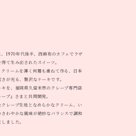
、1970年代後半、西麻布のカフェでラザ
を得て生み出されたスイーツ。
とクリームを薄く何層も重ねて作る、日本
密さが光る、贅沢なケーキです。
ーキを、福岡県久留米市のクレープ専門店
レープ』さまと共同開発。
なクレープ生地となめらかなクリーム、い
のさわやかな風味が絶妙なバランスで調和
生しました。