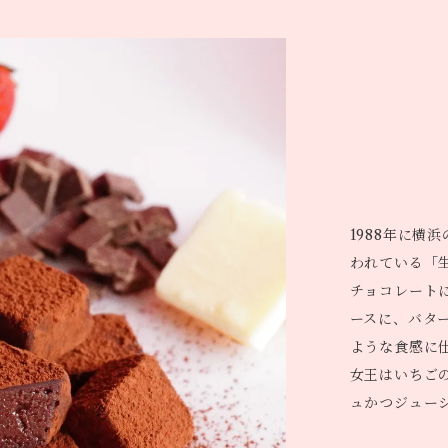
1988年に横
われている「
チョコレート
ースに、バタ
ような食感に
女王はいちご
ュかつジュー