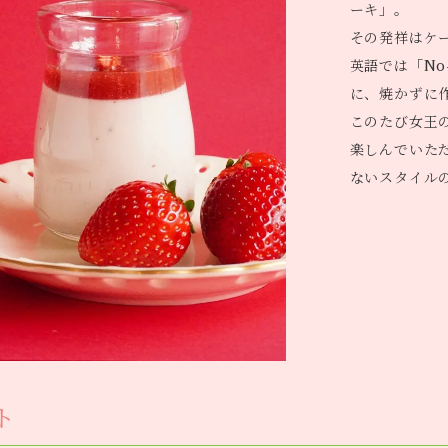
ーキ」。
その発祥はケ
英語では「No-
に、焼かずに
このたび女王
楽しんでいた
ないスタイル
ト