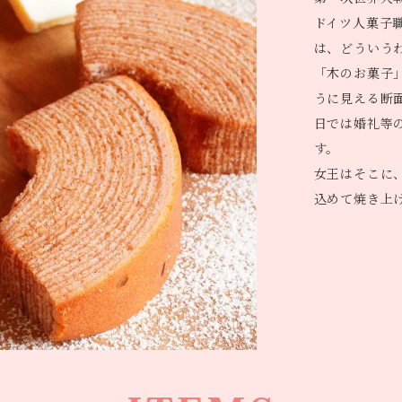
ドイツ人菓子
は、どういう
「木のお菓子
うに見える断
日では婚礼等
す。
女王はそこに
込めて焼き上