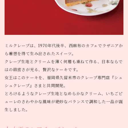
ミルクレープは、1970年代後半、西麻布のカフェでラザニアか
ら着想を得て生み出されたスイーツ。
クレープ生地とクリームを薄く何層も重ねて作る、日本ならで
はの緻密さが光る、贅沢なケーキです。
女王はこのケーキを、福岡県久留米市のクレープ専門店『シュ
シュクレープ』さまと共同開発。
とろけるようなクレープ生地となめらかなクリーム、いちごピ
ューレのさわやかな風味が絶妙なバランスで調和した一品が誕
生しました。